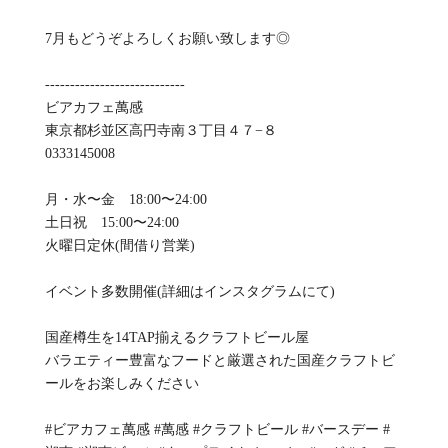
7月もどうぞよろしくお願い致します️◎
----------------------------
ビアカフェ萬感
東京都杉並区高円寺南３丁目４７−８
0333145008
月・水〜金 18:00〜24:00
土日祝 15:00〜24:00
火曜日定休(間借り営業)
イベント多数開催(詳細はインスタグラムにて)
国産樽生を14TAP揃えるクラフトビール屋
バラエティー豊富なフードと厳選された国産クラフトビ
ールをお楽しみください
#ビアカフェ萬感 #萬感 #クラフトビール #バースデー #