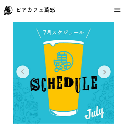
7月の萬感スケジュール
ビアカフェ萬感