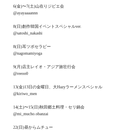
6(金)〜7(土)山在りジビエ会
@ayayaaaannn
8(日)創作韓国イベントスペシャルver.
@satoshi_nakashi
8(日)耳ツボセラピー
@nagomamiyoga
9(月)店主レイオ・アジア旅壮行会
@reeoo0
13(金)13日の金曜日、大Hazyラーメンスペシャル
@kiriwo_men
14(土)〜15(日)秋田郷土料理・セリ鍋会
@mi_mucho.obanzai
22(日)昼からムチュー