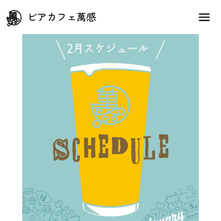
2月のスケジュール
ビアカフェ萬感