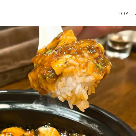
”
TOP