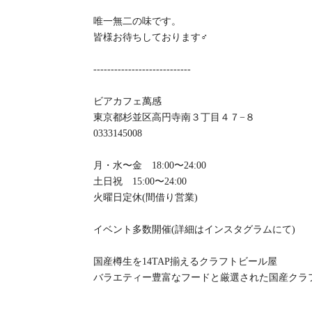
唯一無二の味です。
皆様お待ちしております‍♂️
----------------------------
ビアカフェ萬感
東京都杉並区高円寺南３丁目４７−８
0333145008
月・水〜金 18:00〜24:00
土日祝 15:00〜24:00
火曜日定休(間借り営業)
イベント多数開催(詳細はインスタグラムにて)
国産樽生を14TAP揃えるクラフトビール屋
バラエティー豊富なフードと厳選された国産クラ