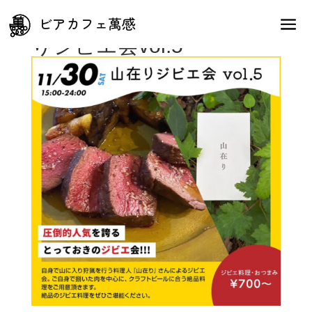
緊急開催、11/30(土)山在
ビアカフェ萬感
りジビエ会vol.5