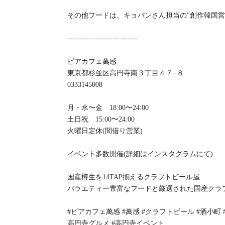
その他フードは、キョバンさん担当の"創作韓国営
----------------------------
ビアカフェ萬感
東京都杉並区高円寺南３丁目４７−８
0333145008
月・水〜金 18:00〜24:00
土日祝 15:00〜24:00
火曜日定休(間借り営業)
イベント多数開催(詳細はインスタグラムにて)
国産樽生を14TAP揃えるクラフトビール屋
バラエティー豊富なフードと厳選された国産クラ
#ビアカフェ萬感 #萬感 #クラフトビール #酒小町 
高円寺グルメ #高円寺イベント