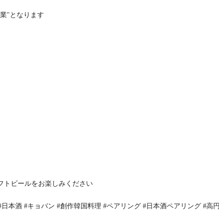
業"となります
フトビールをお楽しみください
#日本酒 #キョバン #創作韓国料理 #ペアリング #日本酒ペアリング #高円