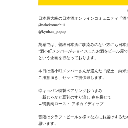
日本最大級の日本酒オンラインコミュニティ『酒
@sakekomachiii
@kyoban_popup
萬感では、普段日本酒に馴染みのない方にも日本
"酒小町メンバーがチョイスしたお酒をビール屋で
という企画を行なっております。
本日は酒小町メンバーさんが選んだ『紀土 純米
ご用意頂き、セットで提供致します。
◎キョバン特製ペアリングおつまみ
→新じゃがと豆乳のすり流し 春を乗せて
→鴨胸肉ロースト アボカドディップ
普段はクラフトビールを様々な方にお届けするた
思います。