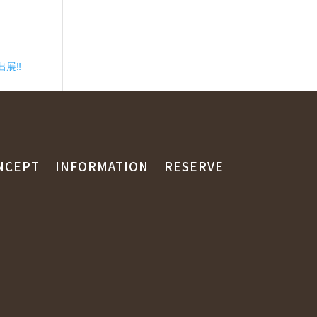
展‼️
NCEPT
INFORMATION
RESERVE