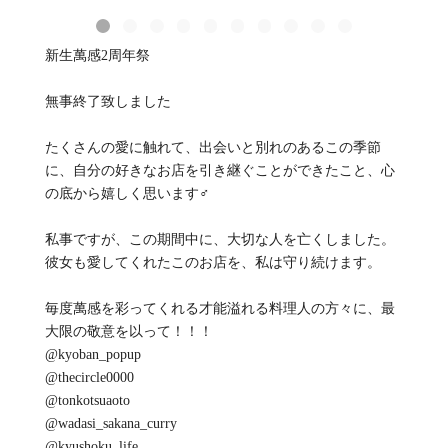
新生萬感2周年祭
無事終了致しました
たくさんの愛に触れて、出会いと別れのあるこの季節
に、自分の好きなお店を引き継ぐことができたこと、心
の底から嬉しく思います‍♂️
私事ですが、この期間中に、大切な人を亡くしました。
彼女も愛してくれたこのお店を、私は守り続けます。
毎度萬感を彩ってくれる才能溢れる料理人の方々に、最
大限の敬意を以って！！！
@kyoban_popup
@thecircle0000
@tonkotsuaoto
@wadasi_sakana_curry
@kyushoku_life