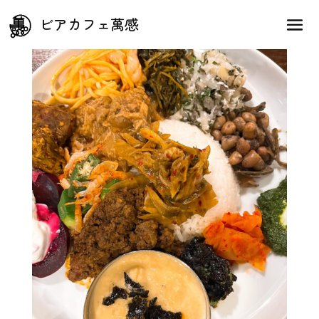
新生萬感2周年祭
ビアカフェ萬感