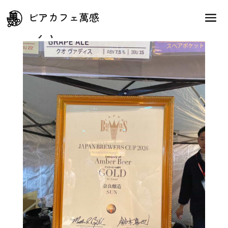
奈良醸造タップテイクオ
ビアカフェ萬感
ーバー